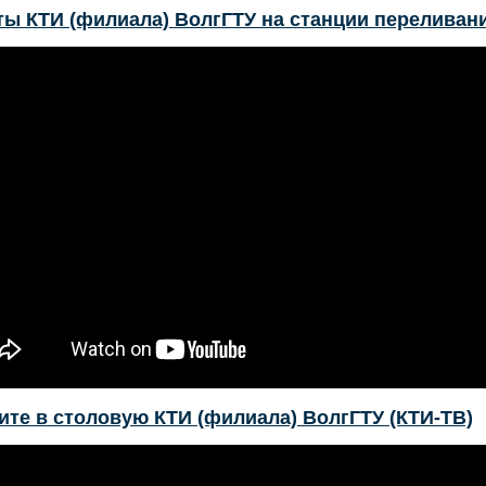
ты КТИ (филиала) ВолгГТУ на станции переливани
ите в столовую КТИ (филиала) ВолгГТУ (КТИ-ТВ)