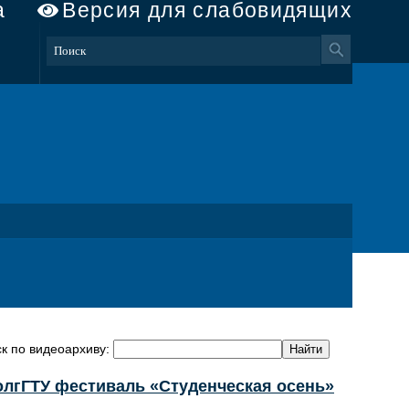
а
Версия для слабовидящих
к по видеоархиву:
олгГТУ фестиваль «Студенческая осень»