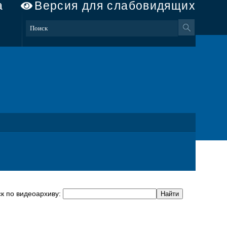
а
Версия для слабовидящих
к по видеоархиву: