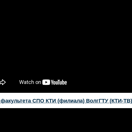
 факультета СПО КТИ (филиала) ВолгГТУ (КТИ-ТВ