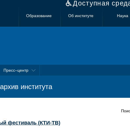
Доступная сред
Образование
Об институте
Наука
Пресс–центр
архив института
Поис
ый фестиваль (КТИ-ТВ)