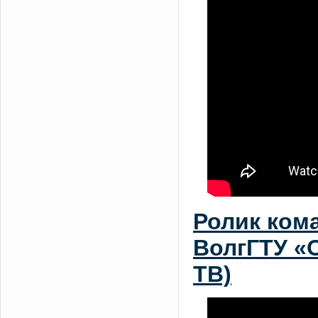
Ролик ком
ВолгГТУ «
ТВ)