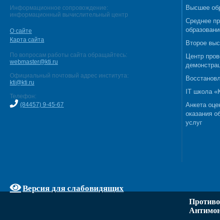
Высшее об
Информационное сопровождение:
информационный вычислительный центр
Среднее п
образовани
О сайте
Карта сайта
Второе выс
По вопросам работы сайта обращайтесь:
Центр пров
webmaster@kti.ru
демонстрац
Официальный почтовый адрес института:
Восстановл
kti@kti.ru
IT школа 
Телефон:
(84457) 9-45-67
Анкета оце
оказания о
услуг
Версия для слабовидящих
Противо
Антимон