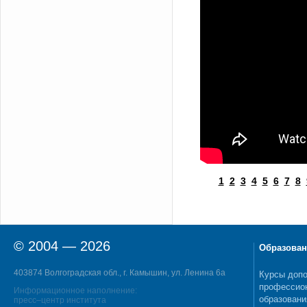
1
2
3
4
5
6
7
8
© 2004 — 2026
Образован
403874 Волгоградская обл., г. Камышин, ул. Ленина 6а
Курсы допо
профессио
Информационное наполнение:
образовани
пресс–центр института