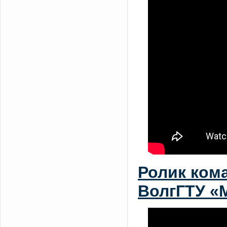
Ролик ком
ВолгГТУ «