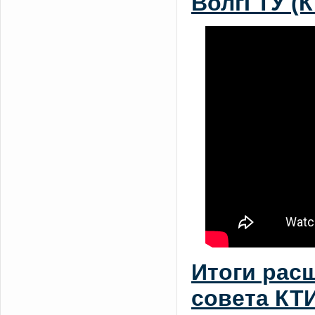
ВолгГТУ (
Итоги рас
совета КТ