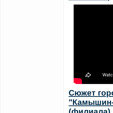
Сюжет гор
"Камышин-
(филиала) 