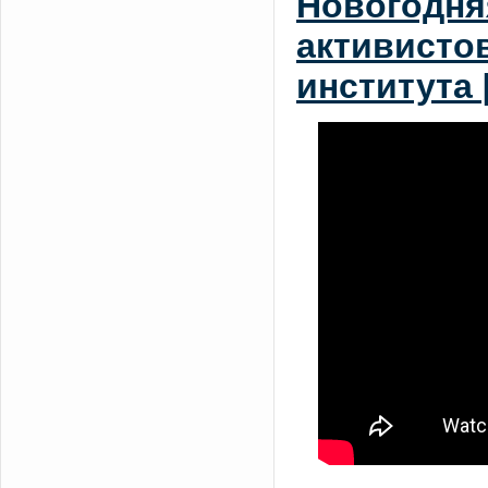
Новогодня
активисто
института 