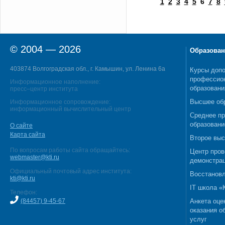
1
2
3
4
5
6
7
8
© 2004 — 2026
Образован
403874 Волгоградская обл., г. Камышин, ул. Ленина 6а
Курсы допо
профессио
Информационное наполнение:
образовани
пресс–центр института
Высшее об
Информационное сопровождение:
информационный вычислительный центр
Среднее п
образовани
О сайте
Карта сайта
Второе выс
По вопросам работы сайта обращайтесь:
Центр пров
webmaster@kti.ru
демонстрац
Официальный почтовый адрес института:
Восстановл
kti@kti.ru
IT школа 
Телефон:
(84457) 9-45-67
Анкета оце
оказания о
услуг