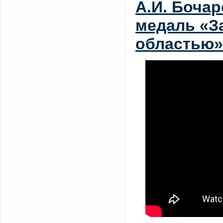
А.И. Боча
медаль «З
областью»