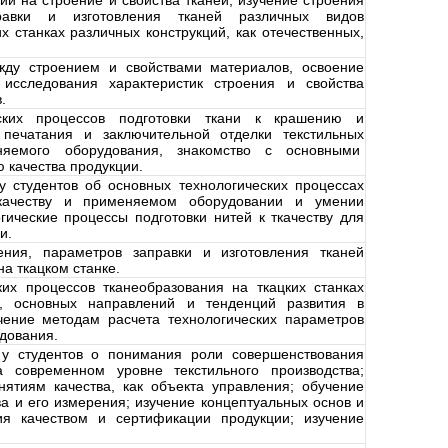
ии на строение и свойства тканей; изучение строения
равки и изготовления тканей различных видов
х станках различных конструкций, как отечественных,
жду строением и свойствами материалов, освоение
исследования характеристик строения и свойства
.
еских процессов подготовки ткани к крашению и
 печатания и заключительной отделки текстильных
яемого оборудования, знакомство с основными
 качества продукции.
 студентов об основных технологических процессах
ткачеству и применяемом оборудовании и умении
гические процессы подготовки нитей к ткачеству для
и.
ения, параметров заправки и изготовления тканей
а ткацком станке.
ких процессов тканеобразования на ткацких станках
й, основных направлений и тенденций развития в
учение методам расчета технологических параметров
удования.
у студентов о понимания роли совершенствования
а современном уровне текстильного производства;
ятиям качества, как объекта управления; обучение
а и его измерения; изучение концептуальных основ и
ия качеством и сертификации продукции; изучение