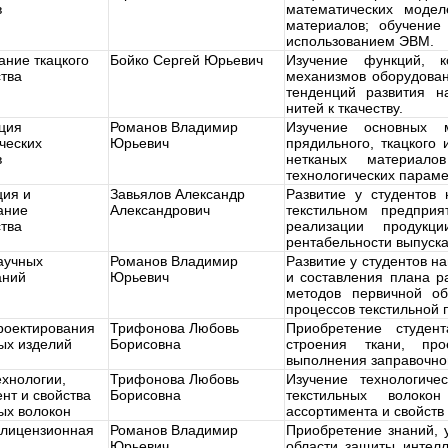
в
математических модел
материалов; обучение
использованием ЭВМ.
ние ткацкого
Бойко Сергей Юрьевич
Изучение функций, к
тва
механизмов оборудован
тенденций развития на
нитей к ткачеству.
ция
Романов Владимир
Изучение основных м
ческих
Юрьевич
прядильного, ткацкого 
в
нетканых материал
технологических парам
ция и
Завьялов Александр
Развитие у студентов
ание
Александрович
текстильном предпри
тва
реализации продукц
рентабельности выпуск
аучных
Романов Владимир
Развитие у студентов 
аний
Юрьевич
и составления плана р
методов первичной об
процессов текстильной
роектирования
Трифонова Любовь
Приобретение студен
ых изделий
Борисовна
строения ткани, пр
выполнения заправочног
хнологии,
Трифонова Любовь
Изучение технологиче
нт и свойства
Борисовна
текстильных волоко
ых волокон
ассортимента и свойств
-лицензионная
Романов Владимир
Приобретение знаний, 
Юрьевич
области защиты интелл