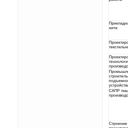
Прикладн
нити
Проектир
текстиль
Проектир
технологи
производс
Промышл
строитель
подъемно
устройств
САПР тка
производс
Строение