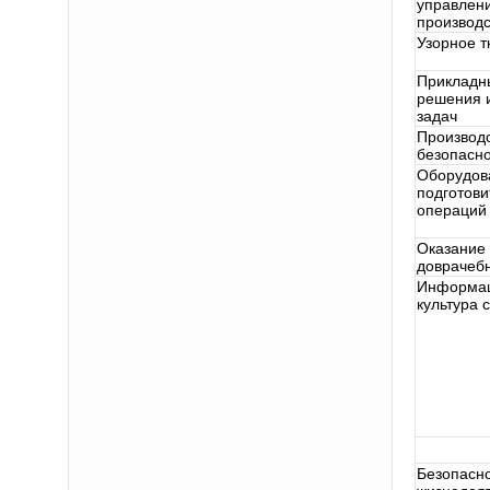
управлен
производ
Узорное т
Прикладн
решения 
задач
Производ
безопасно
Оборудов
подготов
операций 
Оказание
доврачеб
Информа
культура 
Безопасн