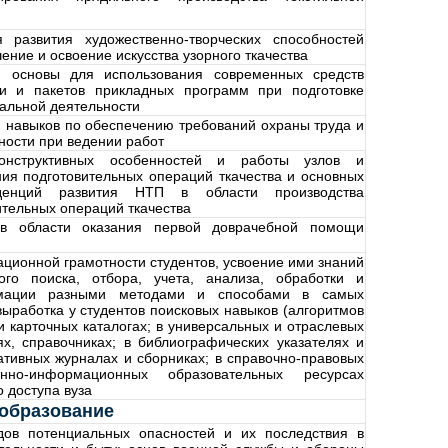
 развития художественно-творческих способностей
ение и освоение искусства узорного ткачества
 основы для использования современных средств
ки и пакетов прикладных программ при подготовке
нальной деятельности
 навыков по обеспечению требований охраны труда и
ости при ведении работ
онструктивных особенностей и работы узлов и
ия подготовительных операций ткачества и основных
денций развития НТП в области производства
тельных операций ткачества
 в области оказания первой доврачебной помощи
ионной грамотности студентов, усвоение ими знаний
го поиска, отбора, учета, анализа, обработки и
рмации разными методами и способами в самых
выработка у студентов поисковых навыков (алгоритмов
и карточных каталогах; в универсальных и отраслевых
ях, справочниках; в библиографических указателях и
ативных журналах и сборниках; в справочно-правовых
нно-информационных образовательных ресурсах
о доступа вуза
образование
дов потенциальных опасностей и их последствия в