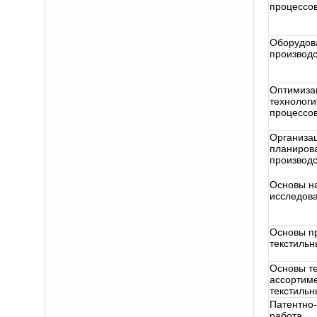
процессо
Оборудова
производс
Оптимиза
технологи
процессо
Организа
планиров
производс
Основы н
исследов
Основы п
текстильн
Основы те
ассортиме
текстильн
Патентно
работа