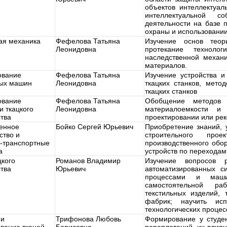
объектов интеллектуа
интеллектуальной с
деятельности на базе 
охраны и использовании
ая механика
Фефелова Татьяна
Изучение основ теор
Леонидовна
протекание технолог
наследственной механ
материалов.
ование
Фефелова Татьяна
Изучение устройства и
ных машин
Леонидовна
ткацких станков, мето
ткацких станков
ование
Фефелова Татьяна
Обобщение методов 
и ткацкого
Леонидовна
материалоемкости и
тва
проектировании или рек
енное
Бойко Сергей Юрьевич
Приобретение знаний, 
ство и
строительного пр
-транспортные
производственного обо
а
устройств по переходам
цкого
Романов Владимир
Изучение вопросов 
тва
Юрьевич
автоматизированных с
процессами и маши
самостоятельной ра
текстильных изделий, 
фабрик; научить исп
технологических процес
 и
Трифонова Любовь
Формирование у студе