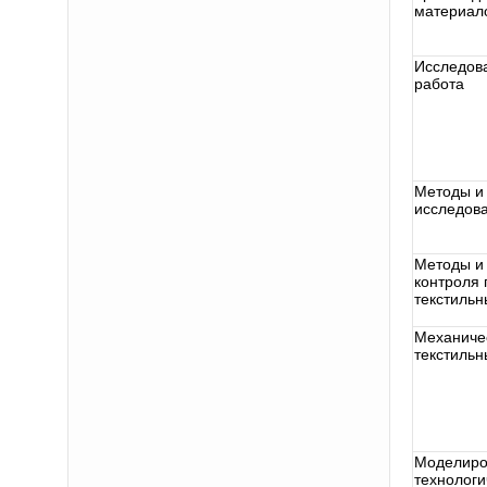
материал
Исследов
работа
Методы и
исследов
Методы и
контроля
текстиль
Механиче
текстиль
Моделиро
технологи