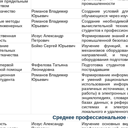
ия прядильным
промышленности
ством
качество
Романов Владимир
Создание условий для
Юрьевич
обучающихся через изуч
ые методы
Романов Владимир
Создание необходимой
инженерных
Юрьевич
вычислительной техни
студентов к профессио
ственная
Иозус Александр
Формирование знаний и
сть
Петрович
промышленной безопасн
ание
Бойко Сергей Юрьевич
Изучение функций, к
ительных
механизмов оборудован
ткачества
направлений, и тен
оборудования подготови
 первой
Фефелова Татьяна
Подготовка студентов
ной помощи
Леонидовна
пострадавшим
ционная
Романов Владимир
Формирование информац
студента
Юрьевич
и умений рационально
использования инфо
различных источниках; 
работы) в электронных 
энциклопедиях, словар
базах данных; в рефер
системах и электро
локального и удаленног
Среднее профессиональное 
ость
Иозус Александр
Изучение основных ви