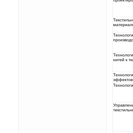
проектиро
Текстиль
материал
Технологи
производс
Технологи
нитей к т
Технологи
эффектов
Технологи
Управлен
текстиль