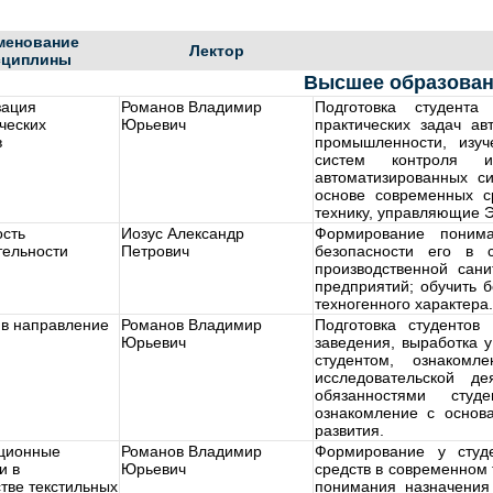
менование
Лектор
сциплины
Высшее образован
зация
Романов Владимир
Подготовка студента
ческих
Юрьевич
практических задач ав
в
промышленности, изуч
систем контроля и 
автоматизированных с
основе современных с
технику, управляющие Э
ость
Иозус Александр
Формирование понима
тельности
Петрович
безопасности его в с
производственной сани
предприятий; обучить 
техногенного характера.
 в направление
Романов Владимир
Подготовка студентов
Юрьевич
заведения, выработка 
студентом, ознакомле
исследовательской д
обязанностями студ
ознакомление с основа
развития.
ционные
Романов Владимир
Формирование у студ
и в
Юрьевич
средств в современном 
тве текстильных
понимания назначения