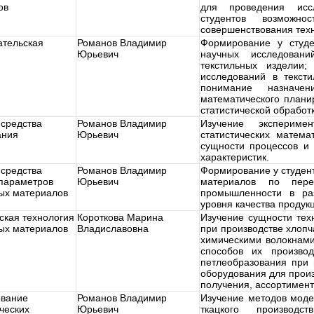
ов
для проведения иссл
студентов возможн
совершенствования техн
ательская
Романов Владимир
Формирование у студе
Юрьевич
научных исследовани
текстильных изделии;
исследований в текст
понимание назначе
математического плани
статистической обработ
 средства
Романов Владимир
Изучение экспериме
ания
Юрьевич
статистических матема
сущности процессов и 
характеристик.
 средства
Романов Владимир
Формирование у студен
 параметров
Юрьевич
материалов по перех
ных материалов
промышленности в ра
уровня качества продук
ская технология
Короткова Марина
Изучение сущности тех
ных материалов
Владиславовна
при производстве хлопч
химическими волокнами
способов их производ
петлеобразования при 
оборудования для произ
получения, ассортимент
вание
Романов Владимир
Изучение методов моде
ческих
Юрьевич
ткацкого производ