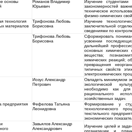
ие основы
Романов Владимир
Изучение студентами 
й
Юрьевич
закономерностей важн
техническое использов
физико-химических свой
ая технология
Трифонова Любовь
Изучение технологиче
ных материалов
Борисовна
заключительной отделк
сведениями по контролю
Трифонова Любовь
Сформировать пониман
Борисовна
усвоении последующи
дальнейшей профессио
основных химических 
вещества; познаком
химических реакций; об
превращения неорган
типичных свойств эти
электрохимических проц
Иозус Александр
Овладеть минимумом эк
Петрович
экологической культ
необходимо как для
рационального испо
хозяйственных задач.
а предприятия
Фефелова Татьяна
Формирование у сту
Леонидовна
технологического пр
текстильного предприя
экономических показате
ии
Завьялов Александр
Изучение целей и зада
ного
Александрович
организации и плани