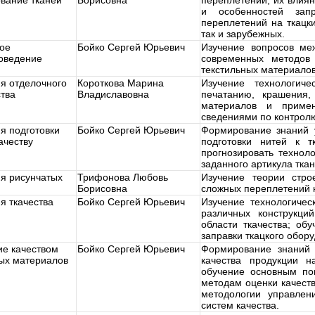
вание тканей
Борисовна
переплетений, их влиян
и особенностей зап
переплетений на ткацки
так и зарубежных.
ное
Бойко Сергей Юрьевич
Изучение вопросов ме
оведение
современных методов 
текстильных материалов
я отделочного
Короткова Марина
Изучение технологич
тва
Владиславовна
печатанию, крашения,
материалов и примен
сведениями по контролю
я подготовки
Бойко Сергей Юрьевич
Формирование знаний у
качеству
подготовки нитей к 
прогнозировать техноло
заданного артикула ткан
я рисунчатых
Трифонова Любовь
Изучение теории стро
Борисовна
сложных переплетений н
я ткачества
Бойко Сергей Юрьевич
Изучение технологичес
различных конструкци
области ткачества; об
заправки ткацкого обор
ие качеством
Бойко Сергей Юрьевич
Формирование знаний 
ных материалов
качества продукции н
обучение основным пон
методам оценки качеств
методологии управлен
систем качества.