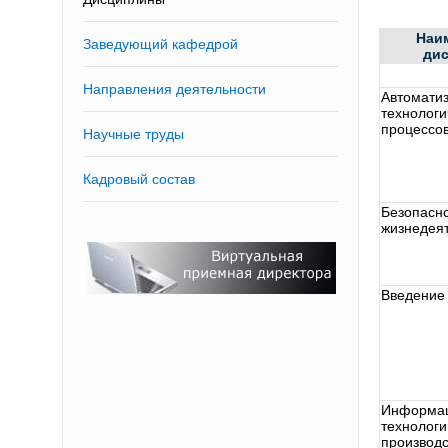
Наи
Заведующий кафедрой
ди
Направления деятельности
Автомати
технологи
процессо
Научные труды
Кадровый состав
Безопасн
жизнедея
Введение
Информа
технологи
производс