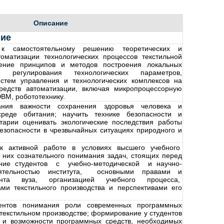
Описание
ие
 к самостоятельному решению теоретических и
томатизации технологических процессов текстильной
ение принципов и методов построения локальных
регулирования технологических параметров,
истем управления и технологических комплексов на
редств автоматизации, включая микропроцессорную
ВМ, робототехнику.
ния важности сохранения здоровья человека и
реде обитания; научить технике безопасности и
тарии оценивать экологические последствия работы
безопасности в чрезвычайных ситуациях природного и
 к активной работе в условиях высшего учебного
у них сознательного понимания задач, стоящих перед
ние студентов с учебно-методической и научно-
еятельностью института, основными правами и
ента вуза, организацией учебного процесса,
ми текстильного производства и перспективами его
ентов понимания роли современных программных
текстильном производстве; формирование у студентов
 и возможности программных средств, необходимых