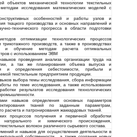
ей объектов механической технологии текстильных
 методам исследования математических моделей с
онструктивных особенностей и работы узлов и
ия ткацкого производства и основных направлений и
учно-технического прогресса в области подготовки
етодов оптимизации технологических процессов
и трикотажного производств, а также в производствах
ов и обучение методам расчета оптимальных
етров с использованием ЭВМ
 навыков проведения анализа организации труда на
ятии, а так же планирования объема выпуска и
ии и определения себестоимости, прибыли и
аемой текстильным предприятием продукции.
навыков выбора темы исследования, сбора информации
аботы по теме исследования, а также использование
работки результатов исследования технологических
 промышленности.
тами навыков определения основных параметров
оектирования тканей по заданным параметрам,
о расчета и патронирования жаккардовых тканей.
ских процессов получения и первичной обработки
н натурального и химического происхождения,
 текстильных волокон различного сырьевого состава.
умений и навыков для осуществления деятельности в
ектуальной собственности, а также создания новых