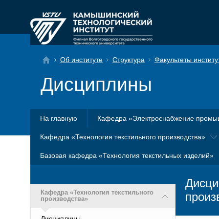
Об институте
Структура
Факультеты институ
Дисциплины
На главную
Кафедра «Электроснабжение промы
Кафедра «Технология текстильного производства»
Базовая кафедра «Технология текстильных изделий»
Дисци
Кафедра «Технология текстильного
произ
производства»
Дисциплины