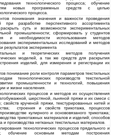
едования технологического процесса; обучение
остям новых программных средств с целью
ологического процесса.
нтов понимания значения и важности проведения
й при разработке перспективного ассортимента
 раскрыть суть и возможности экспериментальных
ильной промышленности; сформировать у студентов
ния и необходимости использования методов
рования экспериментальных исследований и методов
ки результатов эксперимента
нтальных и теоретических методов получения
тических моделей, а так же средств для раскрытия
строения изделий, для измерения и регистрации их
тов понимание роли контроля параметров текстильных
одам технологических производств текстильной
звитии промышленности и технологий, повышения
ции и жизни населения.
нологических процессов и методов их осуществления
атобумажной, шерстяной, льняной пряжи и их смеси с
; свойств крученой пряжи, текстурированных нитей и
ства; строения и свойств трикотажа, процессов
производстве кулирного и основовязаного трикотажа;
водства трикотажных материалов и изделий; способов
а и производства нетканых текстильных материалов.
лирования технологических процессов прядильного и
ств; обучение основным методам построения