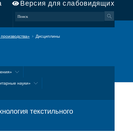
а
Версия для слабовидящих
 производства»
Дисциплины
оения»
итарные науки»
нология текстильного