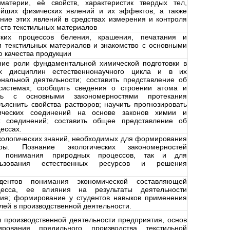
материи, её свойств, характеристик твердых тел,
ейших физических явлений и их эффектов, а также
ание этих явлений в средствах измерения и контроля
ств текстильных материалов
ских процессов беления, крашения, печатания и
и текстильных материалов и знакомство с основными
 качества продукции
ие роли фундаментальной химической подготовки в
х дисциплин естественнонаучного цикла и в их
нальной деятельности; составить представление об
системах; сообщить сведения о строении атома и
ить с основными закономерностями протекания
ъяснить свойства растворов; научить прогнозировать
ических соединений на основе законов химии и
х соединений; составить общее представление об
ессах.
ологических знаний, необходимых для формирования
уры. Познание экологических закономерностей
 понимания природных процессов, так и для
льзования естественных ресурсов и решения
дентов понимания экономической составляющей
оцесса, ее влияния на результаты деятельности
тия; формирование у студентов навыков применения
лей в производственной деятельности.
ч производственной деятельности предприятия, основ
рования прядильного производства текстильной