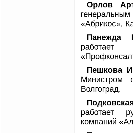
Орлов Ар
генеральн
«Абрикос», 
Панежда Е
работает
«Профконсалт
Пешкова И
Министром ф
Волгоград.
Подковска
работает р
компаний «Ал