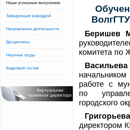
Наши успешные выпускники
Обучен
Заведующий кафедрой
ВолгГТУ
Направления деятельности
Беришев
М
руководите
Дисциплины
комитета по 
Научные труды
Васильева
Кадровый состав
начальником
работе с му
по управл
городского о
Григорьев
директором К