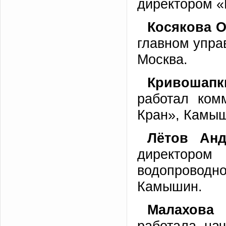
директором 
Косякова О
главном упра
Москва.
Кривошап
работал ком
Кран», Камы
Лётов
Анд
директором 
водопровод
Камышин.
Малахова 
работала нач