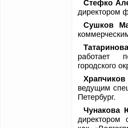
Стефко
Але
директором ф
Сушков М
коммерчески
Татаринов
работает 
городского ок
Храпчиков
ведущим спец
Петербург.
Чунакова
Ю
директором 