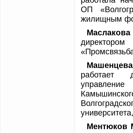
ОП «Волгог
жилищным фон
Маслакова
директором
«Промсвязьб
Машенцев
работает 
управлени
Камышинского
Волгоградск
университета
Ментюков 