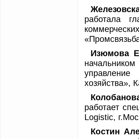
Железовск
работала гл
коммерческ
«Промсвязьб
Изюмова
Е
начальником 
управление
хозяйства», 
Колобанов
работает спе
Logistic, г.Мо
Костин Ал