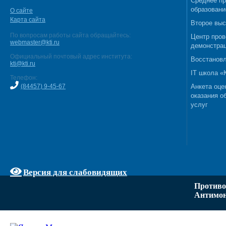
Среднее п
образовани
О сайте
Карта сайта
Второе выс
По вопросам работы сайта обращайтесь:
Центр пров
webmaster@kti.ru
демонстрац
Официальный почтовый адрес института:
Восстановл
kti@kti.ru
IT школа 
Телефон:
(84457) 9-45-67
Анкета оце
оказания о
услуг
Версия для слабовидящих
Противо
Антимон