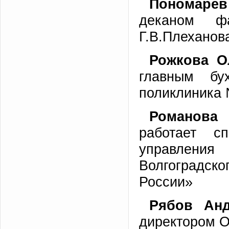
Пономарев
деканом ф
Г.В.Плеханов
Рожкова О
главным бух
поликлиника 
Романова 
работает с
управлен
Волгоградск
России»
Рябов Ан
директором 