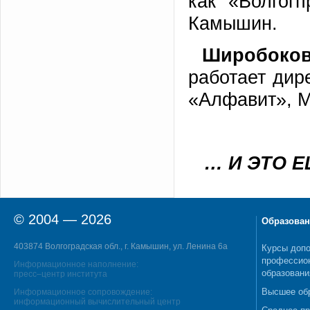
как «Волгог
Камышин.
Широбоко
работает дир
«Алфавит», М
… И ЭТО 
© 2004 — 2026
Образован
403874 Волгоградская обл., г. Камышин, ул. Ленина 6а
Курсы допо
профессио
Информационное наполнение:
образовани
пресс–центр института
Высшее об
Информационное сопровождение:
информационный вычислительный центр