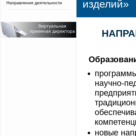
изделий»
Направления деятельности
НАПРА
Образован
программы
научно-пе
предпри
традиц
обеспеч
компетенц
новые нап