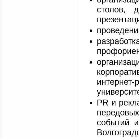
столов, д
презентац
проведение
разрабо
профориен
организац
корпора
интернет
университ
PR и рекл
передовы
событий 
Волгогра