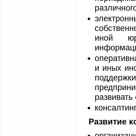
различног
электрон
собственн
иной юр
информац
оперативн
и иных ин
подде
предприн
развивать
консалтинг 
Развитие 
организац