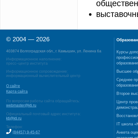
обществен
выставочн
© 2004 — 2026
Образован
403874 Волгоградская обл., г. Камышин, ул. Ленина 6а
Курсы допо
профессио
Информационное наполнение:
образовани
пресс–центр института
Высшее об
Информационное сопровождение:
информационный вычислительный центр
Среднее п
образовани
О сайте
Карта сайта
Второе выс
По вопросам работы сайта обращайтесь:
Центр пров
webmaster@kti.ru
демонстрац
Официальный почтовый адрес института:
Восстановл
kti@kti.ru
IT школа 
Телефон:
(84457) 9-45-67
Анкета оце
оказания о