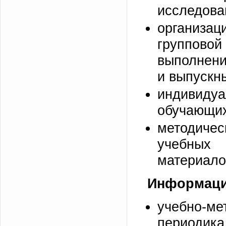
исследова
организац
групповой
выполнени
и выпускн
индивидуа
обучающих
методиче
учебных
материало
Информаци
учебно-м
периодик