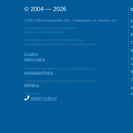
© 2004 — 2026
О
403874 Волгоградская обл., г. Камышин, ул. Ленина 6а
К
о
Информационное наполнение:
пресс–центр института
В
Информационное сопровождение:
С
информационный вычислительный центр
В
О сайте
Ц
Карта сайта
э
По вопросам работы сайта обращайтесь:
В
webmaster@kti.ru
I
Официальный почтовый адрес института:
kti@kti.ru
А
о
Телефон:
(84457) 9-45-67