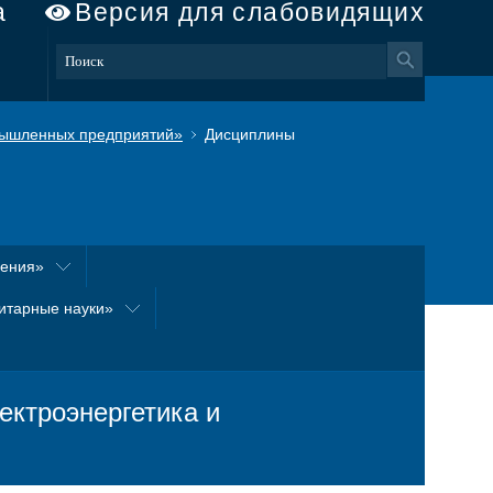
а
Версия для слабовидящих
ышленных предприятий»
Дисциплины
оения»
итарные науки»
ктроэнергетика и