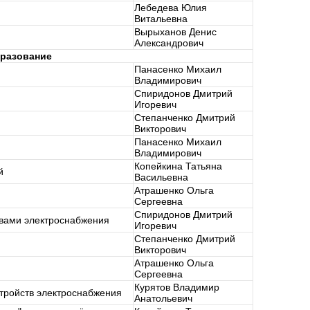
Лебедева Юлия
Витальевна
Вырыханов Денис
Александрович
разование
Панасенко Михаил
Владимирович
Спиридонов Дмитрий
Игоревич
Степанченко Дмитрий
Викторович
Панасенко Михаил
Владимирович
Копейкина Татьяна
й
Васильевна
Атрашенко Ольга
Сергеевна
Спиридонов Дмитрий
твами электроснабжения
Игоревич
Степанченко Дмитрий
Викторович
Атрашенко Ольга
Сергеевна
Курятов Владимир
стройств электроснабжения
Анатольевич