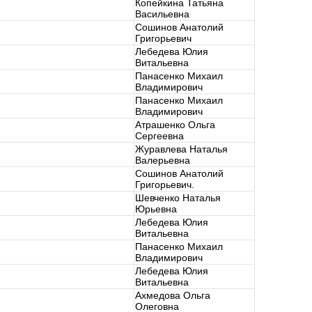
Копейкина Татьяна
Васильевна
Сошинов Анатолий
Григорьевич
Лебедева Юлия
Витальевна
Панасенко Михаил
Владимирович
Панасенко Михаил
Владимирович
Атрашенко Ольга
Сергеевна
Журавлева Наталья
Валерьевна
Сошинов Анатолий
Григорьевич.
Шевченко Наталья
Юрьевна
Лебедева Юлия
Витальевна
Панасенко Михаил
Владимирович
Лебедева Юлия
Витальевна
Ахмедова Ольга
Олеговна