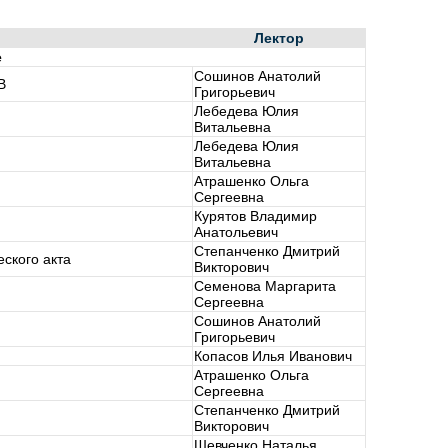
Лектор
е
Сошинов Анатолий
В
Григорьевич
Лебедева Юлия
Витальевна
Лебедева Юлия
Витальевна
Атрашенко Ольга
Сергеевна
Курятов Владимир
Анатольевич
Степанченко Дмитрий
ского акта
Викторович
Семенова Маргарита
Сергеевна
Сошинов Анатолий
Григорьевич
Копасов Илья Иванович
Атрашенко Ольга
Сергеевна
Степанченко Дмитрий
Викторович
Шевченко Наталья